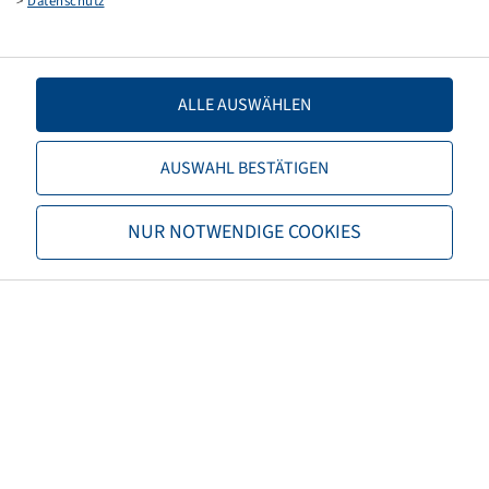
>
Datenschutz
S-379
39 A2, 4 PR
ALLE AUSWÄHLEN
AUSWAHL BESTÄTIGEN
Price and stock visible after
Login
NUR NOTWENDIGE COOKIES
.
3.00 - 4
S-318
46 A6, 4 PR