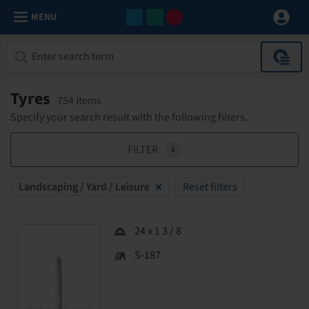
MENU
Tyres
754 Items
Specify your search result with the following filters.
FILTER
1
Landscaping / Yard / Leisure
Reset filters
24 x 1 3 / 8
S-187