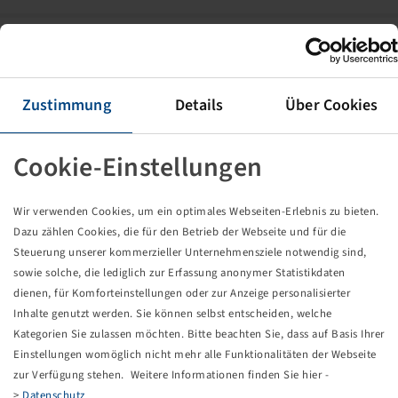
Rim 3.50 B x 10 H2, External Valve,
Silver RAL9006
4/60/100, Ø14.5mm, C60, Cone, ET 0
Zustimmung
Details
Über Cookies
500 kg - 140 km/h
Cookie-Einstellungen
Wir verwenden Cookies, um ein optimales Webseiten-Erlebnis zu bieten.
Dazu zählen Cookies, die für den Betrieb der Webseite und für die
Price and stock visible after
Login
Steuerung unserer kommerzieller Unternehmensziele notwendig sind,
.
sowie solche, die lediglich zur Erfassung anonymer Statistikdaten
dienen, für Komforteinstellungen oder zur Anzeige personalisierter
Inhalte genutzt werden. Sie können selbst entscheiden, welche
Rim 4.5 J x 12 H2, External Valve,
Kategorien Sie zulassen möchten. Bitte beachten Sie, dass auf Basis Ihrer
Silver RAL9006
Einstellungen womöglich nicht mehr alle Funktionalitäten der Webseite
zur Verfügung stehen. Weitere Informationen finden Sie hier -
5/114.5/165.1, E18, Ø18.5mm, ET 0
>
Datenschutz