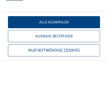
900 kg - 140 km/h
ALLE AUSWÄHLEN
AUSWAHL BESTÄTIGEN
Price and stock visible after
Login
.
NUR NOTWENDIGE COOKIES
Rim 5.5 J x 12 H2, External Valve,
Silver RAL9006
5/67/112, E12, Ø16mm, ET +30
900 kg - 140 km/h