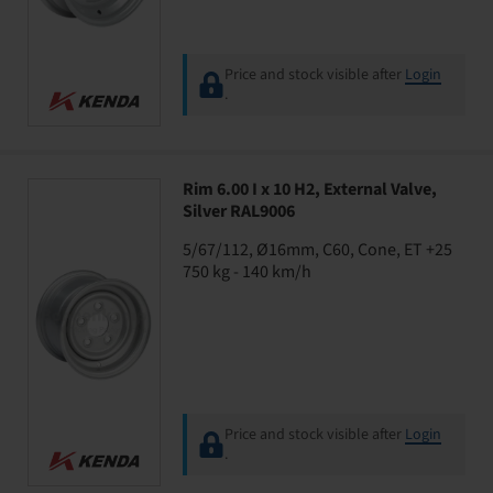
Price and stock visible after
Login
.
Rim 6.00 I x 10 H2, External Valve,
Silver RAL9006
5/67/112, Ø16mm, C60, Cone, ET +25
750 kg - 140 km/h
Price and stock visible after
Login
.