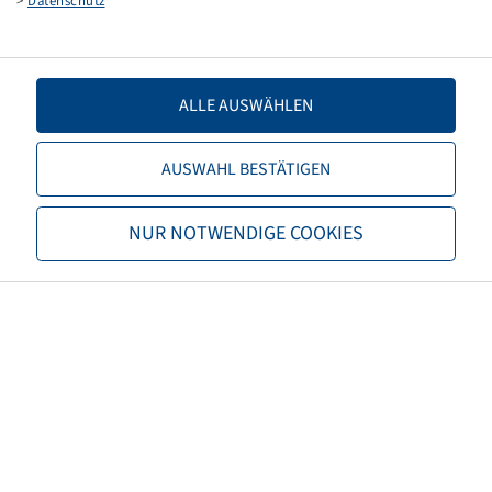
>
Datenschutz
Fork assembly, Ball bearing,
30x120/120
1000 kg - 40 km/h, Silver RAL9006
ALLE AUSWÄHLEN
AUSWAHL BESTÄTIGEN
Price and stock visible after
Login
NUR NOTWENDIGE COOKIES
Mefro
.
Rim 3.00 D - 8, two-part
5/67/112, G13, Ø15mm, ET 0,
Standard
925 kg - 10 km/h, Silver RAL9006