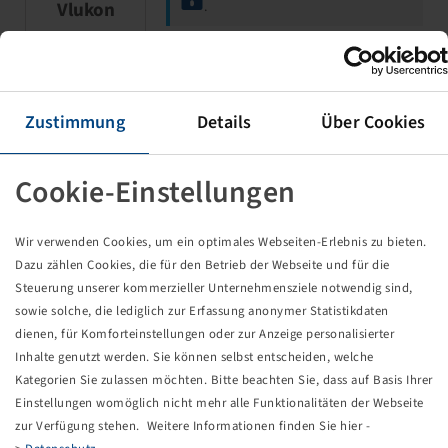
Vlukon
.
Rim 3.00 D - 8, two-part
Zustimmung
Details
Über Cookies
5/67/112, G12, Ø16mm, ET 0,
Standard
930 kg - 25 km/h, Silver RAL9006
Cookie-Einstellungen
Wir verwenden Cookies, um ein optimales Webseiten-Erlebnis zu bieten.
Dazu zählen Cookies, die für den Betrieb der Webseite und für die
Steuerung unserer kommerzieller Unternehmensziele notwendig sind,
sowie solche, die lediglich zur Erfassung anonymer Statistikdaten
Price and stock visible after
Login
Mefro
.
dienen, für Komforteinstellungen oder zur Anzeige personalisierter
Inhalte genutzt werden. Sie können selbst entscheiden, welche
Kategorien Sie zulassen möchten. Bitte beachten Sie, dass auf Basis Ihrer
Einstellungen womöglich nicht mehr alle Funktionalitäten der Webseite
Rim 4.33 R - 8 steel
zur Verfügung stehen. Weitere Informationen finden Sie hier -