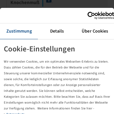
Knochenmuß
.
Rim 2.10 - 4, steel
Zustimmung
Details
Über Cookies
Fork assembly, Ball bearing, 20x50/50
400 kg - 16 km/h, Silver RAL9006
Cookie-Einstellungen
Wir verwenden Cookies, um ein optimales Webseiten-Erlebnis zu bieten.
Dazu zählen Cookies, die für den Betrieb der Webseite und für die
Steuerung unserer kommerzieller Unternehmensziele notwendig sind,
sowie solche, die lediglich zur Erfassung anonymer Statistikdaten
Price and stock visible after
Login
Knochenmuß
.
dienen, für Komforteinstellungen oder zur Anzeige personalisierter
Inhalte genutzt werden. Sie können selbst entscheiden, welche
Kategorien Sie zulassen möchten. Bitte beachten Sie, dass auf Basis Ihrer
Einstellungen womöglich nicht mehr alle Funktionalitäten der Webseite
Rim 2.10 - 4, steel
zur Verfügung stehen. Weitere Informationen finden Sie hier -