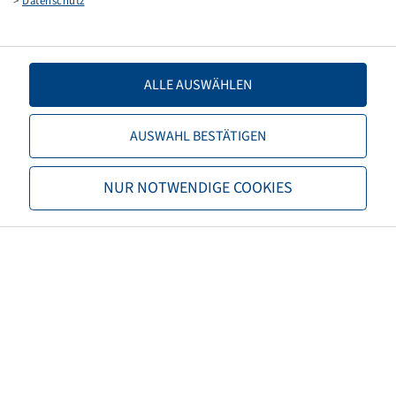
>
Datenschutz
Fork assembly, Ball bearing, 25x75/75
225 kg - 16 km/h, Red RAL3002
ALLE AUSWÄHLEN
AUSWAHL BESTÄTIGEN
Price and stock visible after
Login
NUR NOTWENDIGE COOKIES
Vlukon
.
Rim 2.10 x 4, steel
Fork assembly, Roller bearing,
20x60/60
200 kg - 10 km/h, Red RAL3000