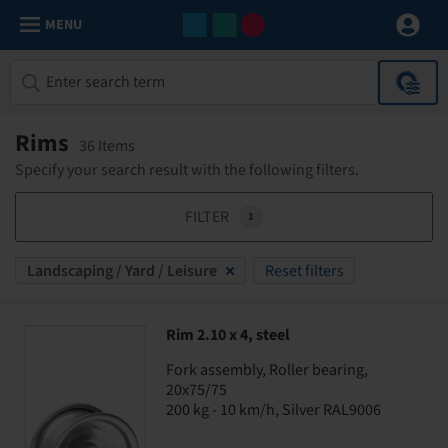
MENU
Rims
36 Items
Specify your search result with the following filters.
FILTER
1
Landscaping / Yard / Leisure
Reset filters
Rim 2.10 x 4, steel
Fork assembly, Roller bearing,
20x75/75
200 kg - 10 km/h, Silver RAL9006