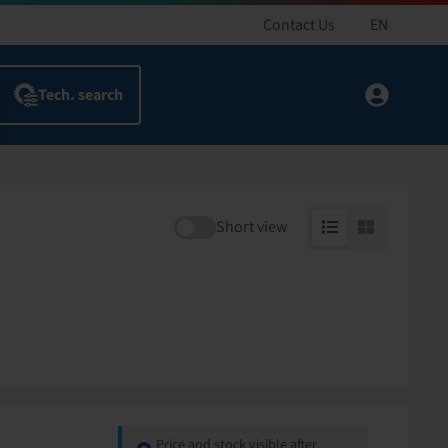
Contact Us
EN
Short view
Price and stock visible after