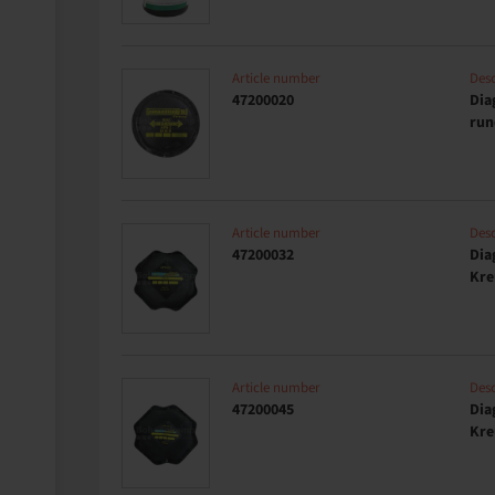
Article number
Desc
47200020
Dia
run
Article number
Desc
47200032
Dia
Kre
Article number
Desc
47200045
Dia
Kre