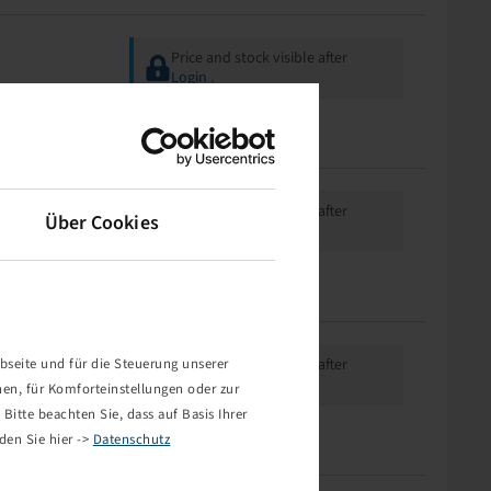
Price and stock visible after
Login
.
Price and stock visible after
Über Cookies
Login
.
bseite und für die Steuerung unserer
Price and stock visible after
Login
.
nen, für Komforteinstellungen oder zur
Bitte beachten Sie, dass auf Basis Ihrer
den Sie hier ->
Datenschutz