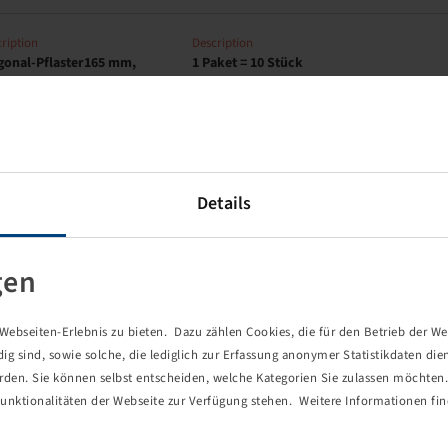
ription
Description
gonal-Pflaster165 mm,
1 Paket = 10 Stück
uz
ription
Description
Details
gonal-Pflaster 235 mm,
1 Paket = 5 Stück
uz
gen
ription
Description
ebseiten-Erlebnis zu bieten. Dazu zählen Cookies, die für den Betrieb der We
gonal-Pflaster 300 mm,
1 Paket = 5 Stück
 sind, sowie solche, die lediglich zur Erfassung anonymer Statistikdaten die
uz
erden. Sie können selbst entscheiden, welche Kategorien Sie zulassen möchten. 
unktionalitäten der Webseite zur Verfügung stehen. Weitere Informationen fin