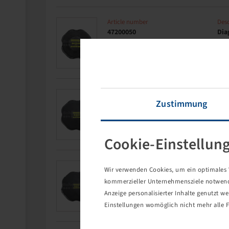
Article number
Desc
47200050
Dia
Kre
Article number
Desc
Zustimmung
47200060
Dia
Kre
Cookie-Einstellun
Article number
Desc
Wir verwenden Cookies, um ein optimales W
47200070
Dia
kommerzieller Unternehmensziele notwendig
Kre
Anzeige personalisierter Inhalte genutzt w
Einstellungen womöglich nicht mehr alle F