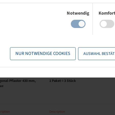
ription
Description
Einwilligungsauswahl
gonal-Pflaster 343 mm,
1 Paket = 5 Stück
Notwendig
Komfor
uz
ription
Description
gonal-Pflaster 394 mm,
1 Paket = 3 Stück
uz
NUR NOTWENDIGE COOKIES
AUSWAHL BESTÄT
ription
Description
gonal-Pflaster 430 mm,
1 Paket = 3 Stück
uz
ription
Description