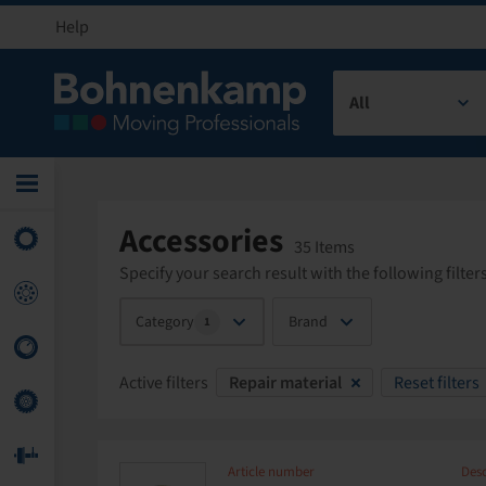
Help
All
Accessories
35 Items
Specify your search result with the following filters
Category
Brand
1
Active filters
Repair material
Reset filters
Article number
Desc