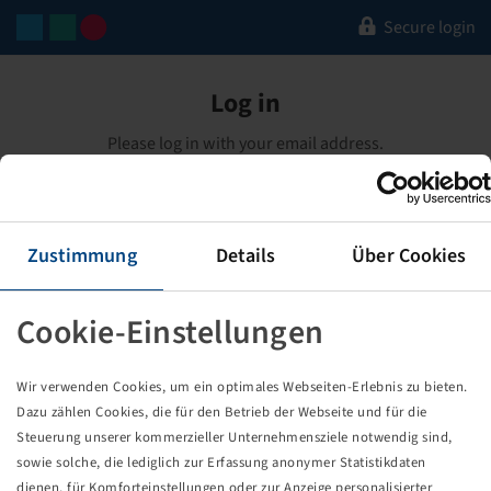
Secure login
Log in
Please log in with your email address.
Email address
Zustimmung
Details
Über Cookies
Password
Forgot Password?
Cookie-Einstellungen
Remember me
-
Details
Wir verwenden Cookies, um ein optimales Webseiten-Erlebnis zu bieten.
Dazu zählen Cookies, die für den Betrieb der Webseite und für die
LOGIN
Steuerung unserer kommerzieller Unternehmensziele notwendig sind,
sowie solche, die lediglich zur Erfassung anonymer Statistikdaten
dienen, für Komforteinstellungen oder zur Anzeige personalisierter