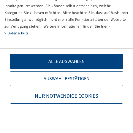
Inhalte genutzt werden. Sie können selbst entscheiden, welche
Kategorien Sie zulassen möchten. Bitte beachten Sie, dass auf Basis Ihrer
Don't have access to an online shop yet?
Einstellungen womöglich nicht mehr alle Funktionalitäten der Webseite
Here you can create a login or apply for a client number.
zur Verfügung stehen. Weitere Informationen finden Sie hier -
>
Datenschutz
ACTIVATE SHOP-ACCESS
ALLE AUSWÄHLEN
AUSWAHL BESTÄTIGEN
NUR NOTWENDIGE COOKIES