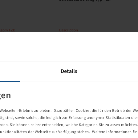
egory FZB
Description
ning axle stub
68YAI4D001
Details
egory FZB
Description
ning axle stub
5/66/112/M14 x 1.5,
Typenschild lose
gen
ebseiten-Erlebnis zu bieten. Dazu zählen Cookies, die für den Betrieb der We
egory FZB
Description
 sind, sowie solche, die lediglich zur Erfassung anonymer Statistikdaten die
ning axle stub
5/66/112/M14 x 1.5, mit
erden. Sie können selbst entscheiden, welche Kategorien Sie zulassen möchten. 
Schmiernippel
unktionalitäten der Webseite zur Verfügung stehen. Weitere Informationen fin