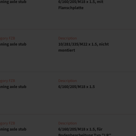
ning axle stub
6/160/205/M18 x 1.5, mit
Flanschplatte
egory FZB
Description
ning axle stub
10/281/335/M22 x 1.5, nicht
montiert
egory FZB
Description
ning axle stub
6/160/205/M18 x 1.5
egory FZB
Description
ning axle stub
6/160/205/M18 x 1.5, für
Bodenbearbeitung Typ "LR"