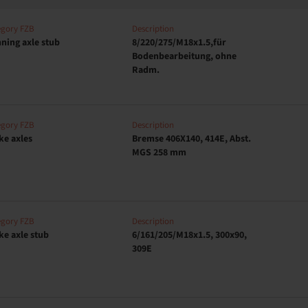
egory FZB
Description
ning axle stub
8/220/275/M18x1.5,für
Bodenbearbeitung, ohne
Radm.
egory FZB
Description
ke axles
Bremse 406X140, 414E, Abst.
MGS 258 mm
egory FZB
Description
ke axle stub
6/161/205/M18x1.5, 300x90,
309E