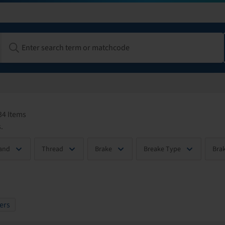
34 Items
.
and
Thread
Brake
Breake Type
Brak
ters