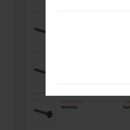
Article number
Cat
40451490
Run
Article number
Cat
40451500
Run
Article number
Cat
40451510
Run