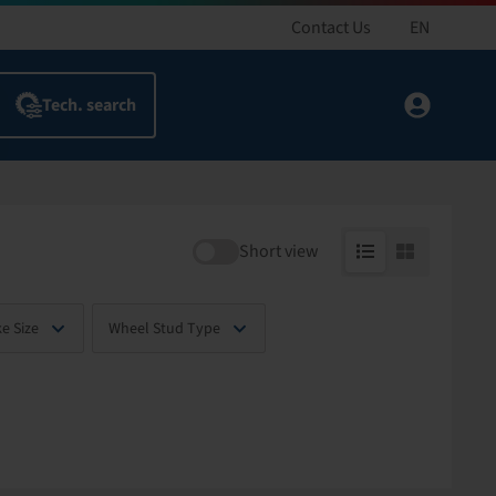
Contact Us
EN
Short view
e Size
Wheel Stud Type