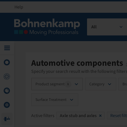
Help
All
Automotive components
Specify your search result with the following filters
Product segment
Category
Br
1
Surface Treatment
Active filters
Axle stub and axles
Reset fil