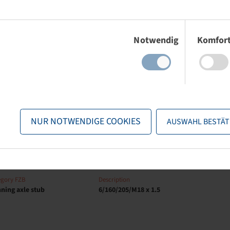
Einwilligungsauswahl
egory FZB
Description
Notwendig
Komfor
ning axle stub
6/160/205/M18 x 1.5
egory FZB
Description
ning axle stub
6/160/205/M18 x 1.5
NUR NOTWENDIGE COOKIES
AUSWAHL BESTÄT
egory FZB
Description
ning axle stub
6/160/205/M18 x 1.5