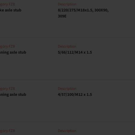
egory FZB
Description
ke axle stub
8/220/275/M18x1.5, 300X90,
309E
egory FZB
Description
ning axle stub
5/66/112/M14 x 1.5
egory FZB
Description
ning axle stub
4/57/100/M12 x 1.5
egory FZB
Description