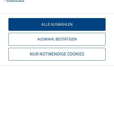
>
Datenschutz
TR 218 A, Forestry tube
(600/55R22.5)
ALLE AUSWÄHLEN
AUSWAHL BESTÄTIGEN
Price and stock visible after
Login
NUR NOTWENDIGE COOKIES
.
Tube 550 / 45 - 22.5, (PU 1)
TR 218 A, Forestry tube
(560/45R22.5)