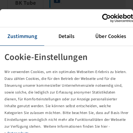
BK Tube
.
Tube 700 / 45 - 22.5, (PU 1)
Zustimmung
Details
Über Cookies
TR 218 A, Forestry tube
(710/40-22.5)
Cookie-Einstellungen
Wir verwenden Cookies, um ein optimales Webseiten-Erlebnis zu bieten.
Dazu zählen Cookies, die für den Betrieb der Webseite und für die
Steuerung unserer kommerzieller Unternehmensziele notwendig sind,
sowie solche, die lediglich zur Erfassung anonymer Statistikdaten
Price and stock visible after
Login
.
dienen, für Komforteinstellungen oder zur Anzeige personalisierter
Inhalte genutzt werden. Sie können selbst entscheiden, welche
Kategorien Sie zulassen möchten. Bitte beachten Sie, dass auf Basis Ihrer
Einstellungen womöglich nicht mehr alle Funktionalitäten der Webseite
Tube 600 / 50 - 22.5, (PU 1)
zur Verfügung stehen. Weitere Informationen finden Sie hier -