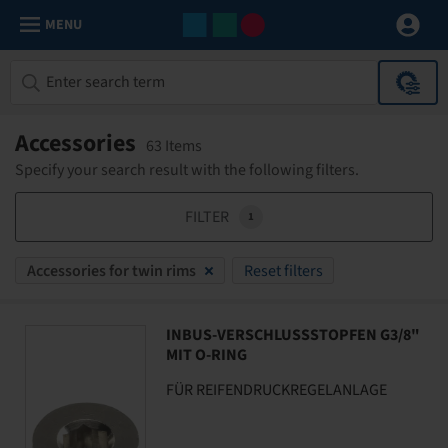
MENU
Accessories
63 Items
Specify your search result with the following filters.
FILTER
1
Accessories for twin rims
Reset filters
INBUS-VERSCHLUSSSTOPFEN G3/8"
MIT O-RING
FÜR REIFENDRUCKREGELANLAGE