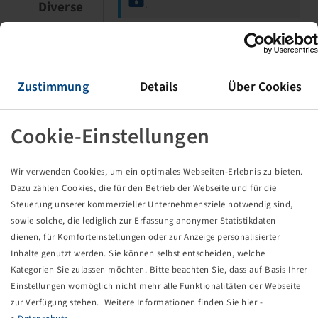
Diverse
.
RING M 16 ZN
Zustimmung
Details
Über Cookies
DIN 125
Cookie-Einstellungen
Wir verwenden Cookies, um ein optimales Webseiten-Erlebnis zu bieten.
Dazu zählen Cookies, die für den Betrieb der Webseite und für die
Steuerung unserer kommerzieller Unternehmensziele notwendig sind,
sowie solche, die lediglich zur Erfassung anonymer Statistikdaten
Price and stock visible after
Login
Diverse
.
dienen, für Komforteinstellungen oder zur Anzeige personalisierter
Inhalte genutzt werden. Sie können selbst entscheiden, welche
Kategorien Sie zulassen möchten. Bitte beachten Sie, dass auf Basis Ihrer
Einstellungen womöglich nicht mehr alle Funktionalitäten der Webseite
Spacer/Distance Tube
zur Verfügung stehen. Weitere Informationen finden Sie hier -
34,0x13,5x77,8mm