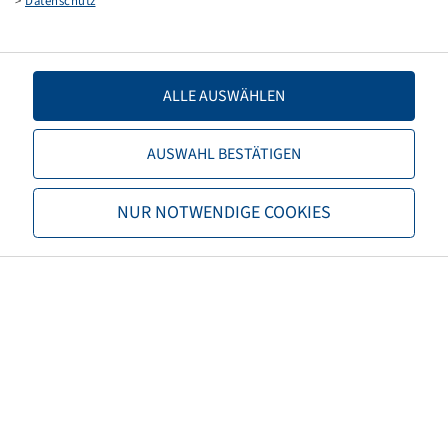
>
Datenschutz
Plastic
ALLE AUSWÄHLEN
AUSWAHL BESTÄTIGEN
Price and stock visible after
Login
NUR NOTWENDIGE COOKIES
.
DU Clamp unit HD