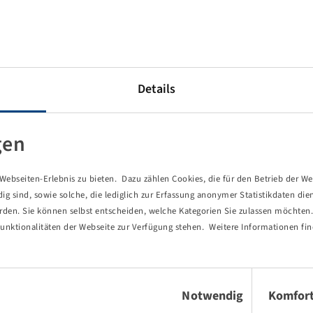
Details
gen
ebseiten-Erlebnis zu bieten. Dazu zählen Cookies, die für den Betrieb der We
 sind, sowie solche, die lediglich zur Erfassung anonymer Statistikdaten die
Price and stock visible after
erden. Sie können selbst entscheiden, welche Kategorien Sie zulassen möchten. 
Login
.
unktionalitäten der Webseite zur Verfügung stehen. Weitere Informationen fin
Einwilligungsauswahl
Notwendig
Komfor