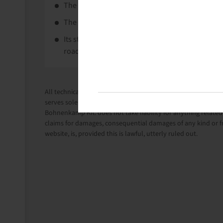
The Alliance 320 Value Plus is a tyre for agricultu
The tyre's large contact area is gentle on the so
Its strong nylon construction guarantees a long
road.
All technical information in this website is based on the i
serves solely for information purposes.
Bohnenkamp Kft. does not take liability for anything related 
claims for damages, consequential damages of any kind or f
website, is, provided this is lawful, utterly ruled out.