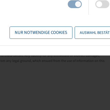
ral trailers.
il and enables applications on delicate grass surfaces and soils.
 service life and optimum performance in the field and on the
NUR NOTWENDIGE COOKIES
AUSWAHL BESTÄT
nformation provided by the manufacturers. The content is non-binding and
to these details. Any liability for any immediate or indirect damages,
rom any legal ground, which ensued from the use of information on this