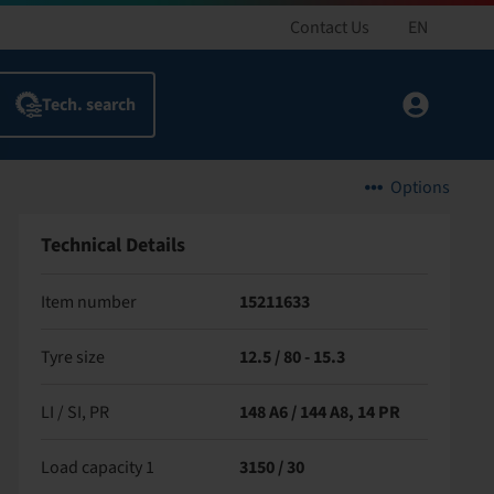
Contact Us
EN
Options
Technical Details
Item number
15211633
Tyre size
12.5 / 80 - 15.3
LI / SI, PR
148 A6 / 144 A8, 14 PR
Load capacity 1
3150 / 30