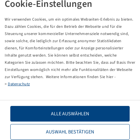
Cookie-Einstellungen
Tyre 31 x 15.50 - 15, 221
6 PR, 109 A8 / 107 B, TL
Alliance
Wir verwenden Cookies, um ein optimales Webseiten-Erlebnis zu bieten.
Dazu zählen Cookies, die für den Betrieb der Webseite und für die
Price and stock visible after
.
Login
Steuerung unserer kommerzieller Unternehmensziele notwendig sind,
sowie solche, die lediglich zur Erfassung anonymer Statistikdaten
dienen, für Komforteinstellungen oder zur Anzeige personalisierter
Inhalte genutzt werden. Sie können selbst entscheiden, welche
Technical Details
Kategorien Sie zulassen möchten. Bitte beachten Sie, dass auf Basis Ihrer
Einstellungen womöglich nicht mehr alle Funktionalitäten der Webseite
zur Verfügung stehen. Weitere Informationen finden Sie hier -
Item number
15211645
>
Datenschutz
Tyre size
31 x 15.50 - 15
LI / SI, PR
109 A8 / 107 B, 6 PR
ALLE AUSWÄHLEN
Load capacity 1
1030 / 40
AUSWAHL BESTÄTIGEN