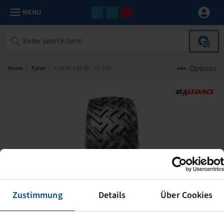
MENU
Options
Home
/
Tyres
/
Tyre 31 x 15.50 - 15, 221
Zustimmung
Details
Über Cookies