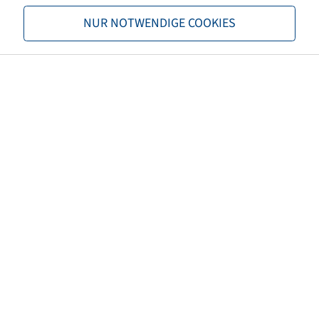
Load capacity 2
975 / 50
NUR NOTWENDIGE COOKIES
TL/TT
TL
Brand
Alliance
Tread
221
EAN
8903635000006
3PMSF
no
Tyre colour
Black
ECE regulation number
ECE 106
Net weight (kg)
26,05