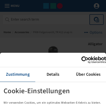
MENU
Options
Home
/
Accessories
/
PKW-Felgenventil, TR 412 snap in
Alligator
Zustimmung
Details
Über Cookies
Cookie-Einstellungen
Wir verwenden Cookies, um ein optimales Webseiten-Erlebnis zu bieten.