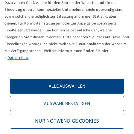
PKW-Felgenventil, TR 412 snap in
Dazu zählen Cookies, die für den Betrieb der Webseite und für die
Gummiventil, gerade, 33 mm lang, V2-03-6
Steuerung unserer kommerzieller Unternehmensziele notwendig sind,
für Ventilloch Ø 11.3 mm, max. 4 bar, Alligator
sowie solche, die lediglich zur Erfassung anonymer Statistikdaten
Packaging unit: 100 items
dienen, für Komforteinstellungen oder zur Anzeige personalisierter
Inhalte genutzt werden. Sie können selbst entscheiden, welche
Price and stock visible after
.
Kategorien Sie zulassen möchten. Bitte beachten Sie, dass auf Basis Ihrer
Login
Einstellungen womöglich nicht mehr alle Funktionalitäten der Webseite
zur Verfügung stehen. Weitere Informationen finden Sie hier -
>
Datenschutz
Technical Details
PKW-Felgenventil, TR 412 snap
Designation
ALLE AUSWÄHLEN
in
Item number
10001486
AUSWAHL BESTÄTIGEN
Base unit code
STCK
NUR NOTWENDIGE COOKIES
Maximum air pressure (bar)
4,00