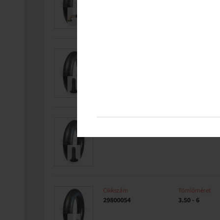
Cikkszám
Tömlőméret
29800046
11 x 4.00 - 5
Cikkszám
Tömlőméret
29800053
3.50 - 6
Cikkszám
Tömlőméret
29800054
3.50 - 6