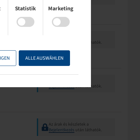
t
Statistik
Marketing
Az árak és készletek a
Bejelentkezés
után láthatók.
IGEN
ALLE AUSWÄHLEN
Az árak és készletek a
Bejelentkezés
után láthatók.
Az árak és készletek a
Bejelentkezés
után láthatók.