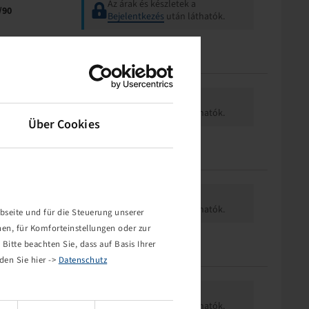
Az árak és készletek a
/90
Bejelentkezés
után láthatók.
Az árak és készletek a
Bejelentkezés
után láthatók.
Über Cookies
Az árak és készletek a
/90
Bejelentkezés
után láthatók.
bseite und für die Steuerung unserer
nen, für Komforteinstellungen oder zur
Bitte beachten Sie, dass auf Basis Ihrer
den Sie hier ->
Datenschutz
Az árak és készletek a
/90
Bejelentkezés
után láthatók.