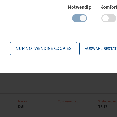
Notwendig
Komfor
Márka
Tömlősorozat
Szelepjelölés
Deli
TR 13
NUR NOTWENDIGE COOKIES
AUSWAHL BESTÄT
Márka
Tömlősorozat
Szelepjelölés
Deli
TR 13
Márka
Tömlősorozat
Szelepjelölés
Deli
TR 87