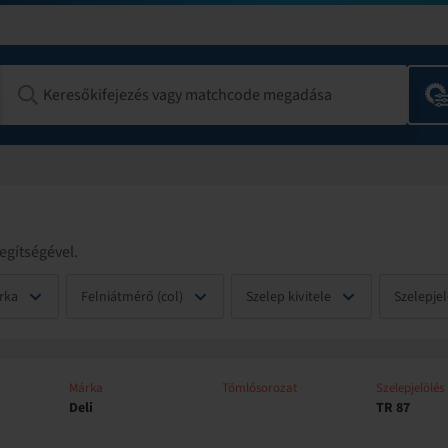
egítségével.
rka
Felniátmérő (col)
Szelep kivitele
Szelepjel
Márka
Tömlősorozat
Szelepjelölés
Deli
TR 87