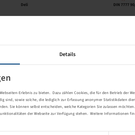
Deli
DIN 7777 90
Márka
Tömlősorozat
Szelepjelölés
Deli
TR 87
Details
gen
Márka
Tömlősorozat
Szelepjelölés
Deli
DIN 7777 90
ebseiten-Erlebnis zu bieten. Dazu zählen Cookies, die für den Betrieb der We
 sind, sowie solche, die lediglich zur Erfassung anonymer Statistikdaten die
erden. Sie können selbst entscheiden, welche Kategorien Sie zulassen möchten. 
unktionalitäten der Webseite zur Verfügung stehen. Weitere Informationen fin
Márka
Tömlősorozat
Szelepjelölés
Deli
DIN 7777 90
Einwilligungsauswahl