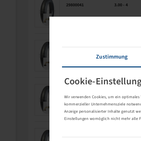
29800041
3.00 - 4
Cikkszám
Tömlőméret
29800579
11 x 7 - 4
Zustimmung
Cookie-Einstellun
Cikkszám
Tömlőméret
29800044
3.50 - 5
Wir verwenden Cookies, um ein optimales W
kommerzieller Unternehmensziele notwendig
Anzeige personalisierter Inhalte genutzt w
Einstellungen womöglich nicht mehr alle F
Cikkszám
Tömlőméret
29800045
11 x 4.00 - 5