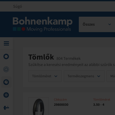
Súgó
Összes
Tömlők
804 Termékek
Szűkítse a keresési eredményeit az alábbi szűrők s
Tömlőméret
Termékszegmens
Má
Cikkszám
Tömlőméret
29800030
3.50 - 4