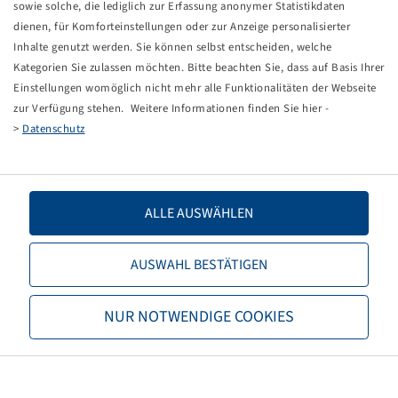
sowie solche, die lediglich zur Erfassung anonymer Statistikdaten
Ventilfänger 300 mm lang für VG8 Ventilgewinde
dienen, für Komforteinstellungen oder zur Anzeige personalisierter
für Fixierung des Ventils bei Schlauchmontage
Inhalte genutzt werden. Sie können selbst entscheiden, welche
inkl. Ventileinsatzschrauber
Kategorien Sie zulassen möchten. Bitte beachten Sie, dass auf Basis Ihrer
Csomagolási egység: 1 darab
Einstellungen womöglich nicht mehr alle Funktionalitäten der Webseite
zur Verfügung stehen. Weitere Informationen finden Sie hier -
Az árak és készletek a
után láthatók.
Bejelentkezés
>
Datenschutz
ALLE AUSWÄHLEN
Műszaki adatok
AUSWAHL BESTÄTIGEN
Cikkszám
47200740
Alapegységkód
DB
NUR NOTWENDIGE COOKIES
TPMS-kompatibilis szelep
nem