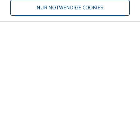
NUR NOTWENDIGE COOKIES
Terhelhetőség 2
1500 / 40
TL/TT
TL
Márka
Starco
Profil
SG Flotation
EAN
5707562335780
3PMSF
nem
Abroncs színe
Fekete
ECE szabályozási szám
ECE 106
Nettó tömeg (kg)
16,08