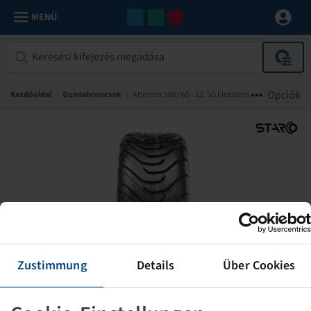
MENÜ
Opciók
Kezdőoldal
/
Gumiabroncsok
/
Abroncs 300 / 65 - 12, SG Flotation
Zustimmung
Details
Über Cookies