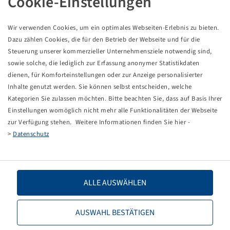
Cookie-Einstellungen
Abroncs 300 / 65 - 12, SG Flotation
8 PR, 110 A8 / 122 A8, TL
Starco
Wir verwenden Cookies, um ein optimales Webseiten-Erlebnis zu bieten.
Csomagolási egység: 1 darab
Dazu zählen Cookies, die für den Betrieb der Webseite und für die
Steuerung unserer kommerzieller Unternehmensziele notwendig sind,
sowie solche, die lediglich zur Erfassung anonymer Statistikdaten
Az árak és készletek a
után láthatók.
Bejelentkezés
dienen, für Komforteinstellungen oder zur Anzeige personalisierter
Inhalte genutzt werden. Sie können selbst entscheiden, welche
Kategorien Sie zulassen möchten. Bitte beachten Sie, dass auf Basis Ihrer
Einstellungen womöglich nicht mehr alle Funktionalitäten der Webseite
Műszaki adatok
zur Verfügung stehen. Weitere Informationen finden Sie hier -
>
Datenschutz
Cikkszám
19811067
Abroncsméret
300 / 65 - 12
ALLE AUSWÄHLEN
LI / SI, PR
100 A8 / 122 A8, 8 PR
AUSWAHL BESTÄTIGEN
Terhelhetőség 1
1060 / 40