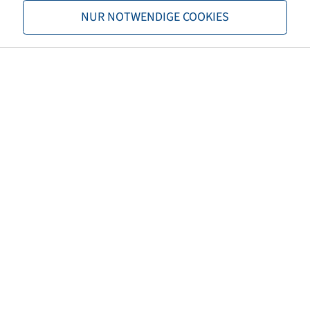
NUR NOTWENDIGE COOKIES
Terhelhetőség 2
1500 / 40
TL/TT
TL
Márka
Starco
Profil
SG Flotation
EAN
5707562335780
3PMSF
nem
Abroncs színe
Fekete
ECE szabályozási szám
ECE 106
Nettó tömeg (kg)
16,08