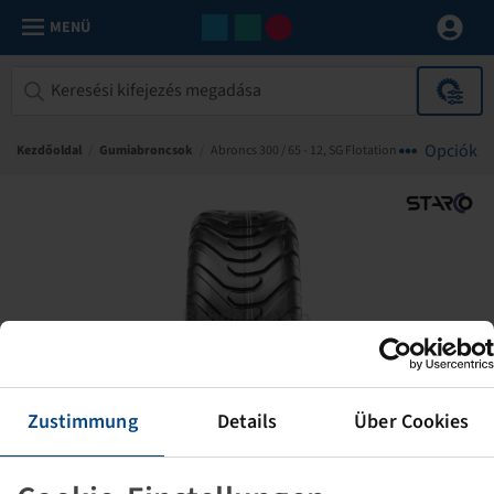
MENÜ
Opciók
Kezdőoldal
/
Gumiabroncsok
/
Abroncs 300 / 65 - 12, SG Flotation
Zustimmung
Details
Über Cookies