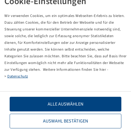
Cookie-Einstellungen
Abroncs 300 / 65 - 12, SG Flotation
8 PR, 110 A8 / 122 A8, TL
Starco
Wir verwenden Cookies, um ein optimales Webseiten-Erlebnis zu bieten.
Csomagolási egység: 1 darab
Dazu zählen Cookies, die für den Betrieb der Webseite und für die
Steuerung unserer kommerzieller Unternehmensziele notwendig sind,
sowie solche, die lediglich zur Erfassung anonymer Statistikdaten
Az árak és készletek a
után láthatók.
Bejelentkezés
dienen, für Komforteinstellungen oder zur Anzeige personalisierter
Inhalte genutzt werden. Sie können selbst entscheiden, welche
Kategorien Sie zulassen möchten. Bitte beachten Sie, dass auf Basis Ihrer
Einstellungen womöglich nicht mehr alle Funktionalitäten der Webseite
Műszaki adatok
zur Verfügung stehen. Weitere Informationen finden Sie hier -
>
Datenschutz
Cikkszám
19811067
Abroncsméret
300 / 65 - 12
ALLE AUSWÄHLEN
LI / SI, PR
100 A8 / 122 A8, 8 PR
AUSWAHL BESTÄTIGEN
Terhelhetőség 1
1060 / 40