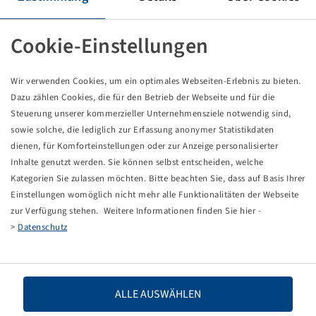
Abroncs 205 / 65 R 15 C, V-02
102 / 100 T, TL
utca, Ovation
Cookie-Einstellungen
Az árak és készletek a
után láthatók.
Bejelentkezés
Wir verwenden Cookies, um ein optimales Webseiten-Erlebnis zu bieten.
Dazu zählen Cookies, die für den Betrieb der Webseite und für die
Steuerung unserer kommerzieller Unternehmensziele notwendig sind,
sowie solche, die lediglich zur Erfassung anonymer Statistikdaten
Műszaki adatok
dienen, für Komforteinstellungen oder zur Anzeige personalisierter
Inhalte genutzt werden. Sie können selbst entscheiden, welche
Kategorien Sie zulassen möchten. Bitte beachten Sie, dass auf Basis Ihrer
Cikkszám
19965365
Einstellungen womöglich nicht mehr alle Funktionalitäten der Webseite
zur Verfügung stehen. Weitere Informationen finden Sie hier -
Abroncsméret
205 / 65 R 15 C
>
Datenschutz
LI / SI, PR
102 / 100 T
Terhelhetőség 1
850 / 190
ALLE AUSWÄHLEN