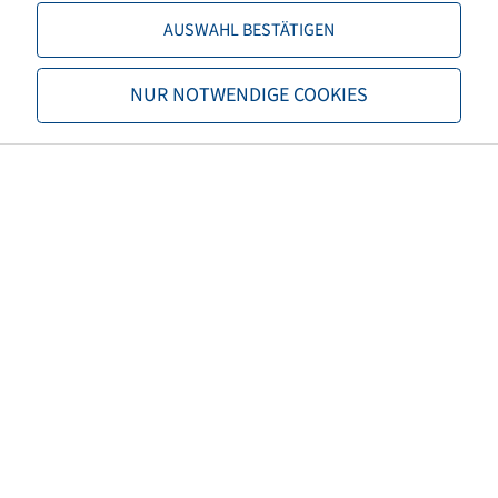
TL/TT
TL
AUSWAHL BESTÄTIGEN
Márka
Ovation
NUR NOTWENDIGE COOKIES
Profil
V-02
EAN
4040658062940
3PMSF
nem
Gördülési ellenállás
D
Nedves tapadás
C
Gördülési zaj (db)
72
Gördülési zajszint
B